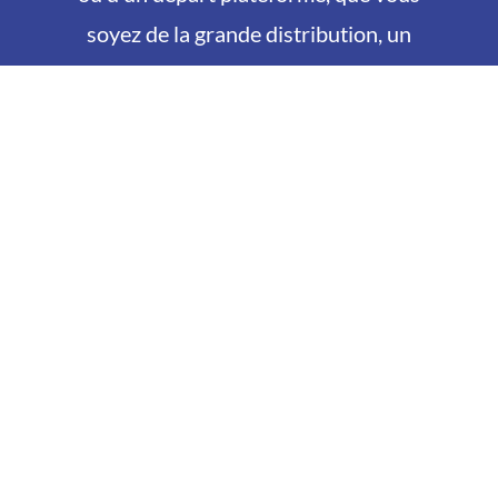
soyez de la grande distribution, un
commerce de proximité ou bien encore
une restauration collective, nous
transportons vers vos clients produits
secs, frais et surgelés.
Nous mettons à votre disposition des
véhicules sous température dirigée
(mono/bi tempéré).
Différents services sont proposés : La
livraison express : livraison chez votre
client en un délai inférieur à 1h